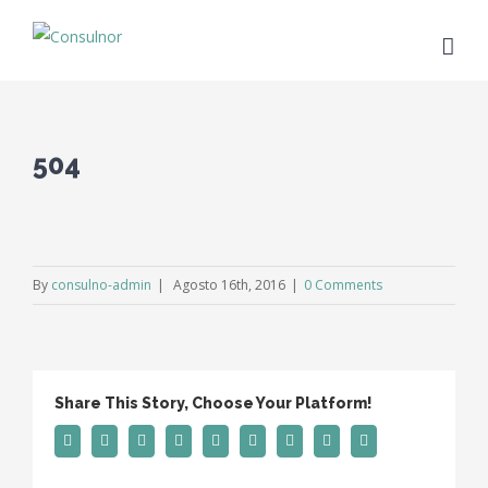
504
By
consulno-admin
|
Agosto 16th, 2016
|
0 Comments
Share This Story, Choose Your Platform!
Facebook
Twitter
Linkedin
Reddit
Tumblr
Google+
Pinterest
Vk
Email