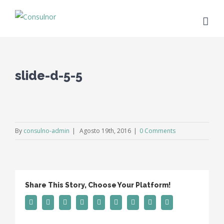
slide-d-5-5
By
consulno-admin
|
Agosto 19th, 2016
|
0 Comments
Share This Story, Choose Your Platform!
Facebook
Twitter
Linkedin
Reddit
Tumblr
Google+
Pinterest
Vk
Email