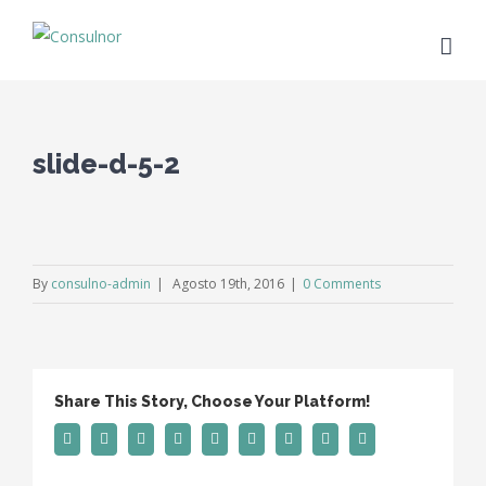
slide-d-5-2
By
consulno-admin
|
Agosto 19th, 2016
|
0 Comments
Share This Story, Choose Your Platform!
Facebook
Twitter
Linkedin
Reddit
Tumblr
Google+
Pinterest
Vk
Email