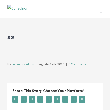
s2
By
consulno-admin
|
Agosto 19th, 2016
|
0 Comments
Share This Story, Choose Your Platform!
Facebook
Twitter
Linkedin
Reddit
Tumblr
Google+
Pinterest
Vk
Email