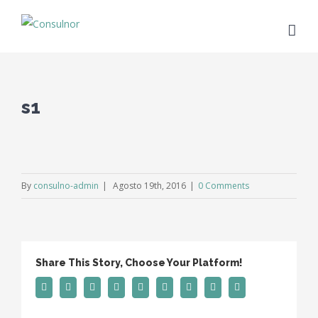
s1
By
consulno-admin
|
Agosto 19th, 2016
|
0 Comments
Share This Story, Choose Your Platform!
Facebook
Twitter
Linkedin
Reddit
Tumblr
Google+
Pinterest
Vk
Email