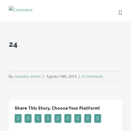
24
By
consulno-admin
|
Agosto 16th, 2016
|
0 Comments
Share This Story, Choose Your Platform!
Facebook
Twitter
Linkedin
Reddit
Tumblr
Google+
Pinterest
Vk
Email